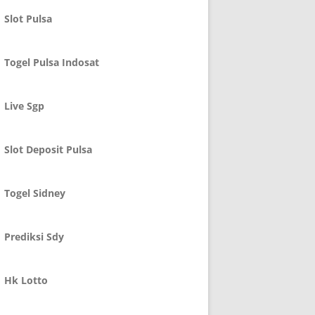
Slot Pulsa
Togel Pulsa Indosat
Live Sgp
Slot Deposit Pulsa
Togel Sidney
Prediksi Sdy
Hk Lotto