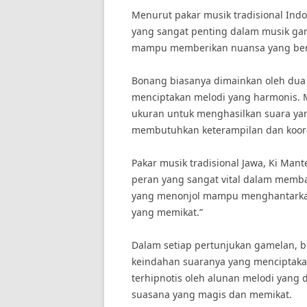
Menurut pakar musik tradisional Ind
yang sangat penting dalam musik ga
mampu memberikan nuansa yang berb
Bonang biasanya dimainkan oleh dua 
menciptakan melodi yang harmonis.
ukuran untuk menghasilkan suara ya
membutuhkan keterampilan dan koord
Pakar musik tradisional Jawa, Ki Ma
peran yang sangat vital dalam memb
yang menonjol mampu menghantarka
yang memikat.”
Dalam setiap pertunjukan gamelan, b
keindahan suaranya yang menciptaka
terhipnotis oleh alunan melodi yang
suasana yang magis dan memikat.