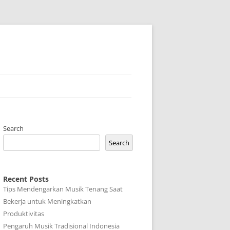
Search
Search
Recent Posts
Tips Mendengarkan Musik Tenang Saat
Bekerja untuk Meningkatkan
Produktivitas
Pengaruh Musik Tradisional Indonesia