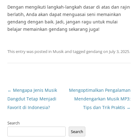
Dengan mengikuti langkah-langkah dasar di atas dan rajin
berlatih, Anda akan dapat menguasai seni memainkan
gendang dengan baik. Jadi, jangan ragu untuk mulai
belajar memainkan gendang sekarang juga!
This entry was posted in
Musik
and tagged
gendang
on
July 3, 2025
.
Post
←
Mengapa Jenis Musik
Mengoptimalkan Pengalaman
navigation
Dangdut Tetap Menjadi
Mendengarkan Musik MP3:
Favorit di Indonesia?
Tips dan Trik Praktis
→
Search
Search