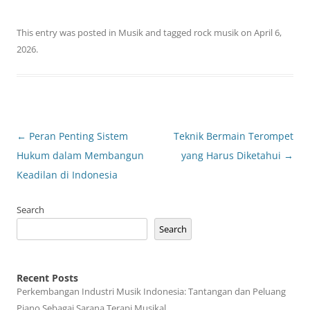
This entry was posted in
Musik
and tagged
rock musik
on
April 6,
2026
.
Post
←
Peran Penting Sistem
Teknik Bermain Terompet
navigation
Hukum dalam Membangun
yang Harus Diketahui
→
Keadilan di Indonesia
Search
Search
Recent Posts
Perkembangan Industri Musik Indonesia: Tantangan dan Peluang
Piano Sebagai Sarana Terapi Musikal