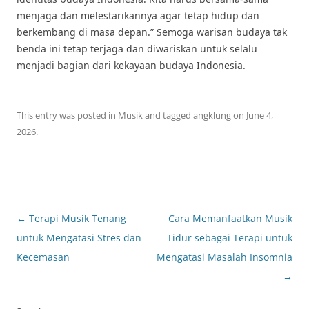
menjaga dan melestarikannya agar tetap hidup dan
berkembang di masa depan.” Semoga warisan budaya tak
benda ini tetap terjaga dan diwariskan untuk selalu
menjadi bagian dari kekayaan budaya Indonesia.
This entry was posted in
Musik
and tagged
angklung
on
June 4,
2026
.
Post
←
Terapi Musik Tenang
Cara Memanfaatkan Musik
navigation
untuk Mengatasi Stres dan
Tidur sebagai Terapi untuk
Kecemasan
Mengatasi Masalah Insomnia
→